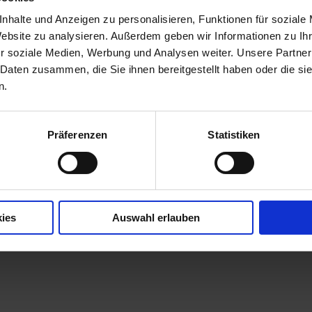
hten trotzdem nicht auf ein Wohlfühlklima verzichten?
nhalte und Anzeigen zu personalisieren, Funktionen für soziale
ma
möchten Sie Ihre Außenjalousien nutzen können? Die
Website zu analysieren. Außerdem geben wir Informationen zu I
fe!
r soziale Medien, Werbung und Analysen weiter. Unsere Partner
 Daten zusammen, die Sie ihnen bereitgestellt haben oder die s
njalousie auch bei höheren Windgeschwindigkeiten
n.
iheit
und
optimiertes Energiemanagement
mit
Präferenzen
Statistiken
f uns zu,
wir beraten Sie gerne!
ies
Auswahl erlauben