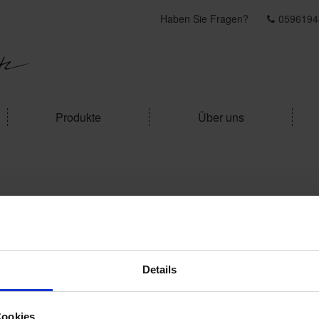
Haben Sie Fragen?
0596194
Produkte
Über uns
 Windstabilität hat einen Namen
Details
 Windstabilität hat einen Namen
Cookies