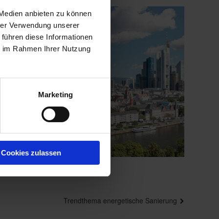
 Medien anbieten zu können
hrer Verwendung unserer
 führen diese Informationen
ie im Rahmen Ihrer Nutzung
Marketing
Cookies zulassen
Nächster
Trendthema energetische Sanierung
Beitrag