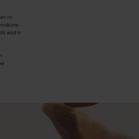
den im
üroräume
hl wird in
m
re