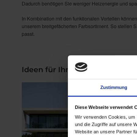
Dadurch benötigen Sie weniger Heizenergie und spa
In Kombination mit den funktionalen Vorteilen könne
unserem breitgefächerten Farbsortiment. So stellen 
passt.
Ideen für Ihr Zuhause
Zustimmung
Diese Webseite verwendet 
Wir verwenden Cookies, um I
und die Zugriffe auf unsere 
Website an unsere Partner fü