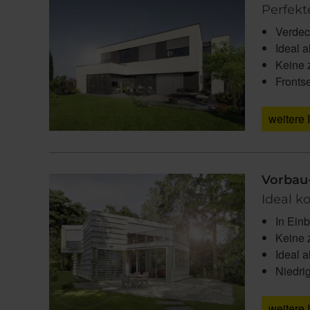
Perfek
Verdeck
Ideal 
Keine 
Frontse
weitere 
Vorbau
Ideal k
In Ein
Keine 
Ideal 
Niedri
weitere 