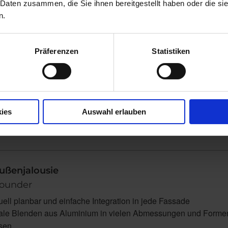
 Daten zusammen, die Sie ihnen bereitgestellt haben oder die s
n.
Präferenzen
Statistiken
ies
Auswahl erlauben
orderung die passende Außenjalousi
ußenjalousie
rounder
uell planbar und einfache Integration in jede Fassade
ale Blenden aus Aluminium in vielen Abmessungen und Formen
ssen