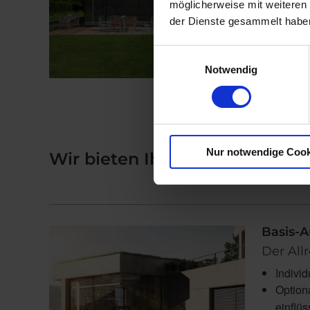
möglicherweise mit weiteren
der Dienste gesammelt habe
Einwilligungsauswahl
Notwendig
Nur notwendige Cook
Wir bieten Ihnen für jede Anf
Basis-A
Der All
Individ
Option
einflü