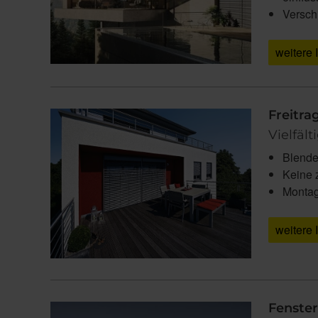
Versch
weitere 
Freitra
Vielfäl
Blende
Keine 
Montag
weitere 
Fenster