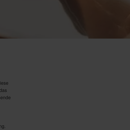
iese
 das
sende
ng.