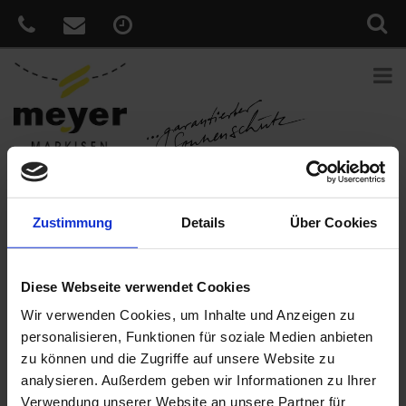
Sie sind hier:
Home
»
News
»
Tageslicht ist der Rhythmus des
Zustimmung
Details
Über Cookies
Lebens
Veröffentlicht
14. Februar 2022
Diese Webseite verwendet Cookies
am
Tageslicht ist der Rhythmus des
Wir verwenden Cookies, um Inhalte und Anzeigen zu
Lebens
personalisieren, Funktionen für soziale Medien anbieten
Tageslicht hat eine besondere Wirkung auf uns Menschen. Umso
zu können und die Zugriffe auf unsere Website zu
besser, wenn man es nach den eigenen Bedürfnissen steuern
analysieren. Außerdem geben wir Informationen zu Ihrer
kann. Egal, ob Sie Ihre Wohnräume hell durchleuchten möchten
Verwendung unserer Website an unsere Partner für