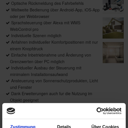
Optische Rückmeldung des Fahrbefehls
Weltweite Bedienung über Android-App, iOS-App
oder per Webbrowser
Sprachsteuerung über Alexa mit WMS
WebControl pro
Individuelle Szenen möglich
Anfahren individueller Komfortpositionen mit nur
einem Knopfdruck
Einfache Inbetriebnahme und Änderung von
Grenzwerten über PC möglich
Individueller Ausbau der Steuerung mit
minimalem Installationsaufwand
Ansteuerung von Sonnenschutzprodukten, Licht
und Fenster
Dank Erweiterungen auch fur die Nutzung im
Objekt geeignet
Vernetzung von Sonnenschutz, Beleuchtung,
Heizung und mehr mit WMS homee
Zustimmung
Details
Über Cookies