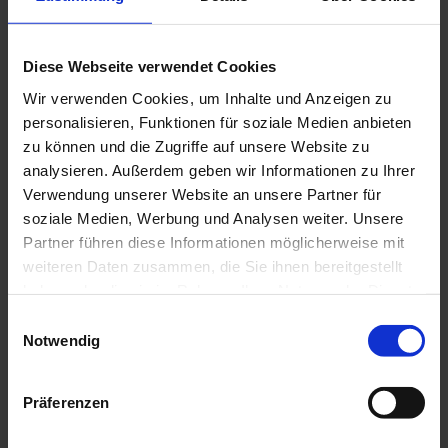
Produktdetails
Diese Webseite verwendet Cookies
Sendefrequenz: 2,4 GHz
Wir verwenden Cookies, um Inhalte und Anzeigen zu
Kanäle: Bis zu 200 Kanäle zur Ansteuerung
personalisieren, Funktionen für soziale Medien anbieten
unterschiedlicher Sonnenschutzprodukte, Licht
zu können und die Zugriffe auf unsere Website zu
und mehr
analysieren. Außerdem geben wir Informationen zu Ihrer
Steuerungs-Funktionen: Helligkeit, Wind,
Verwendung unserer Website an unsere Partner für
Niederschlag, Zeit, Innentemperatur,
soziale Medien, Werbung und Analysen weiter. Unsere
Dämmerung, Eisüberwachung (Kombination von
Partner führen diese Informationen möglicherweise mit
Außentemperatur und Niederschlag),
Astrofunktion
weiteren Daten zusammen, die Sie ihnen bereitgestellt
haben oder die sie im Rahmen Ihrer Nutzung der Dienste
gesammelt haben.
Einwilligungsauswahl
Notwendig
Produktbeschreibung
Präferenzen
Das Funksystem WMS vereint modernste Technik
und ästhetisches Design zu einer Funksteuerung für