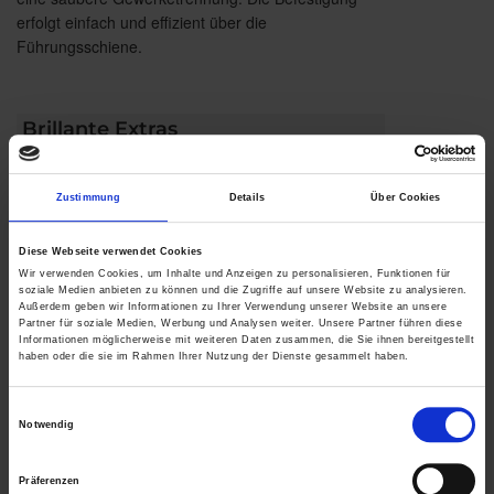
erfolgt einfach und effizient über die
Führungsschiene.
Brillante Extras
Geländersystem VisioNeo Sun
Zustimmung
Details
Über Cookies
Weitere Informationen zu
Ausstattungsextras Fenster-Markisen
Diese Webseite verwendet Cookies
Wir verwenden Cookies, um Inhalte und Anzeigen zu personalisieren, Funktionen für
Weitere Informationen zu Stoffqualitäten
soziale Medien anbieten zu können und die Zugriffe auf unsere Website zu analysieren.
Außerdem geben wir Informationen zu Ihrer Verwendung unserer Website an unsere
Partner für soziale Medien, Werbung und Analysen weiter. Unsere Partner führen diese
Informationen möglicherweise mit weiteren Daten zusammen, die Sie ihnen bereitgestellt
haben oder die sie im Rahmen Ihrer Nutzung der Dienste gesammelt haben.
Farben & Stoffe
Einwilligungsauswahl
Notwendig
Weitere Informationen
Präferenzen