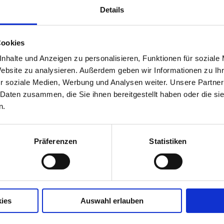
Details
Produktbeschreibung
Cookies
nhalte und Anzeigen zu personalisieren, Funktionen für soziale
Lust auf angenehme Sommerluft? Diese Gelenkarm-
überzeugend in ihrer Funktion. Sie ist ein idealer
Website zu analysieren. Außerdem geben wir Informationen zu I
Markise ist trotz des zurückhaltenden Designs
r soziale Medien, Werbung und Analysen weiter. Unsere Partner
 Daten zusammen, die Sie ihnen bereitgestellt haben oder die s
n.
Brillante Extras
LED-Stripe Lichtschiene
Präferenzen
Statistiken
Heizstrahler
Bedienung mittels WMS Sender
WMS Windsensor schützt die Markise bei starkem Win
Tuchbeschriftung (Siebdruck)
ies
Auswahl erlauben
Weitere Informationen zu Ausstattungsextras Terrea Te