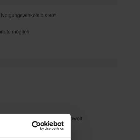
 Neigungswinkels bis 90°
reite möglich
916, optional gem. WAREMA Farbwelt
t Blue, Soltis 92, Twilight Pearl
ntage