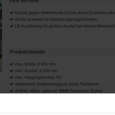
Ihre Vorteile
Schutz gegen tiefstehende Sonne durch Einstellen des
Große Auswahl an Gestaltungsmöglichkeiten
LB-Ausführung für großen Ausfall bei kleiner Markisenb
Produktdetails
max. Breite: 6.000 mm
max. Ausfall: 3.000 mm
max. Neigungswinkel: 90°
Gelenkarm: Kraftübertragung durch Textilband
Antrieb: Motor, optional: WMS Funkmotor, Kurbel
Farbe: Pulverbeschichtet in RAL 9016, RAL 9006, W4
Markisentuch: Acryl, optional Acryl All Weather, Starligh
Montage: Wand- und Deckenmontage, Dachsparrenmo